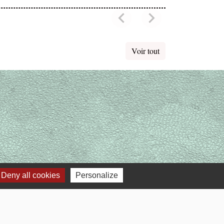
chevron_left
chevron_right
Previous
Next
Voir tout
Deny all cookies
Personalize