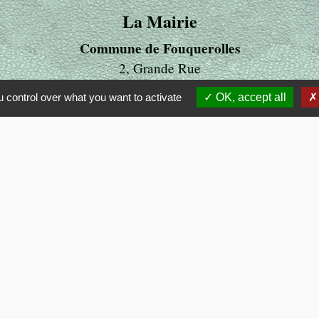
La Mairie
Commune de Fouquerolles
2, Grande Rue
60510 Fouquerolles - FRANCE
 control over what you want to activate
OK, accept all
+33 3 44 80 43 12
Contact par formulaire
ens
LITE
 OISE
MUNALITE
UBLIC