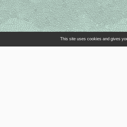
This site uses cookies and gives you
Li
OISE MOBI
Département
SMOTHD
INTERCOM
SERVICE P