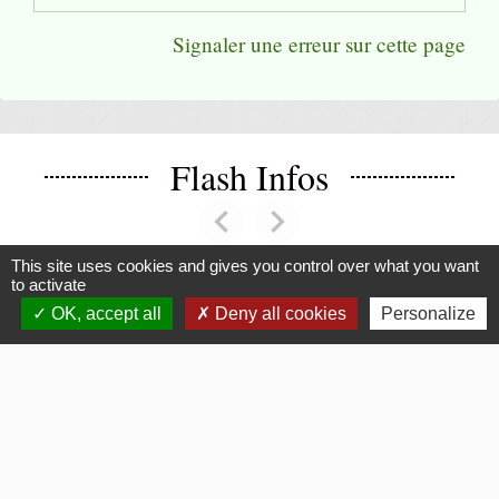
Signaler une erreur sur cette page
Flash Infos
chevron_left
chevron_right
Previous
Next
This site uses cookies and gives you control over what you want
to activate
OK, accept all
Deny all cookies
Personalize
Voir tout
La Mairie
Commune de Fouquerolles
2, Grande Rue