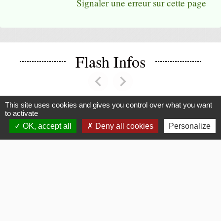
Signaler une erreur sur cette page
Flash Infos
chevron_left
chevron_right
Previous
Next
This site uses cookies and gives you control over what you want
to activate
Voir tout
OK, accept all
Deny all cookies
Personalize
La Mairie
Commune de Fouquerolles
2, Grande Rue
60510 Fouquerolles - FRANCE
+33 3 44 80 43 12