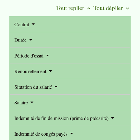
Tout replier
Tout déplier
keyboard_arrow_up
keyboard_arrow_down
Contrat
Durée
Période d'essai
Renouvellement
Situation du salarié
Salaire
Indemnité de fin de mission (prime de précarité)
Indemnité de congés payés