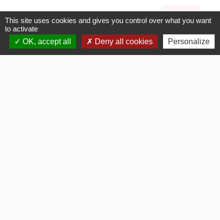
Voir tout
This site uses cookies and gives you control over what you want
to activate
OK, accept all
Deny all cookies
Personalize
La Mairie
Commune de Fouquerolles
2, Grande Rue
60510 Fouquerolles - FRANCE
+33 3 44 80 43 12
Contact par formulaire
Liens
OISE MOBILITE
Département OISE
SMOTHD