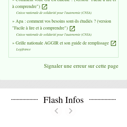
à comprendre")
open_in_new
Caisse nationale de solidarité pour l'autonomie (CNSA)
Apa : comment vos besoins sont-ils étudiés ? (version
"Facile à lire et à comprendre")
open_in_new
Caisse nationale de solidarité pour l'autonomie (CNSA)
Grille nationale AGGIR et son guide de remplissage
open_in_new
Legifrance
Signaler une erreur sur cette page
Flash Infos
chevron_left
chevron_right
Previous
Next