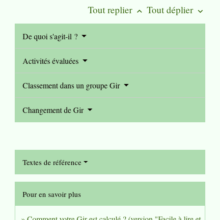
Tout replier
Tout déplier
keyboard_arrow_up
keyboard_arrow_down
De quoi s'agit-il ?
Activités évaluées
Classement dans un groupe Gir
Changement de Gir
Textes de référence
Pour en savoir plus
Comment votre Gir est calculé ? (version "Facile à lire et