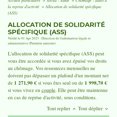
Accueil particuliers
>
Social - Santé
>
Chômage : aides à
la reprise d'activité
>
Allocation de solidarité spécifique
(ASS)
ALLOCATION DE SOLIDARITÉ
SPÉCIFIQUE (ASS)
Vérifié le 01 Apr 2023 - Direction de l'information légale et
administrative (Première ministre)
L'allocation de solidarité spécifique (ASS) peut
vous être accordée si vous avez épuisé vos droits
au chômage. Vos ressources mensuelles ne
doivent pas dépasser un plafond d'un montant net
1 271,90 €
1 998,70 €
de
si vous êtes seul ou de
si vous vivez en
couple
. Elle peut être maintenue
en cas de reprise d'activité, sous conditions.
Tout replier
Tout déplier
keyboard_arrow_up
keyboard_arrow_down