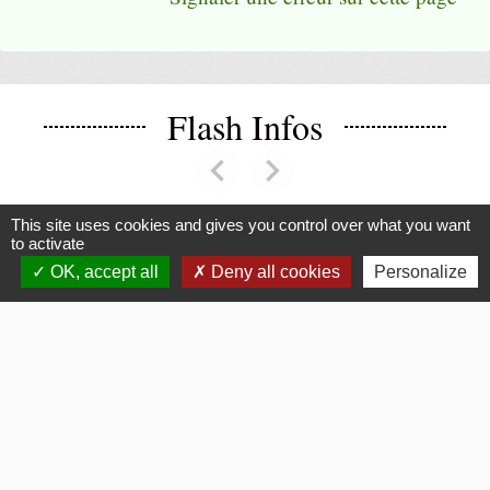
Flash Infos
chevron_left
chevron_right
Previous
Next
This site uses cookies and gives you control over what you want
to activate
Voir tout
OK, accept all
Deny all cookies
Personalize
La Mairie
Commune de Fouquerolles
2, Grande Rue
60510 Fouquerolles - FRANCE
+33 3 44 80 43 12