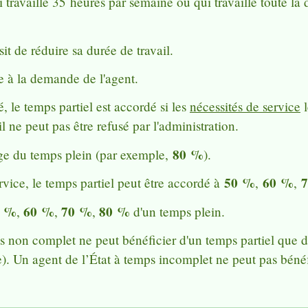
i travaille 35 heures par semaine ou qui travaille toute l
sit de réduire sa durée de travail.
ce à la demande de l'agent.
, le temps partiel est accordé si les
nécessités de service
l
'il ne peut pas être refusé par l'administration.
80 %
ge du temps plein (par exemple,
).
50 %
60 %
rvice, le temps partiel peut être accordé à
,
,
0 %
60 %
70 %
80 %
,
,
,
d'un temps plein.
ps non complet ne peut bénéficier d'un temps partiel que d
e). Un agent de l’État à temps incomplet ne peut pas bénéf