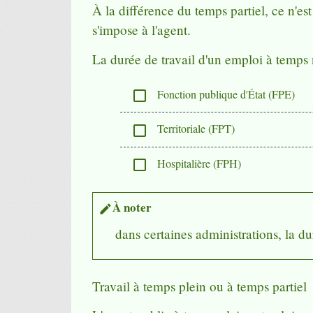
À la différence du temps partiel, ce n'est
s'impose à l'agent.
La durée de travail d'un emploi à temps 
Fonction publique d'État (FPE)
check_box_outline_blank
Territoriale (FPT)
check_box_outline_blank
Hospitalière (FPH)
check_box_outline_blank
À noter
edit
dans certaines administrations, la d
Travail à temps plein ou à temps partiel