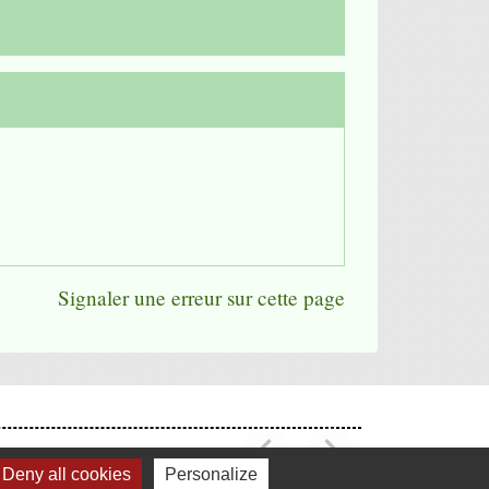
Signaler une erreur sur cette page
chevron_left
chevron_right
Previous
Next
Deny all cookies
Personalize