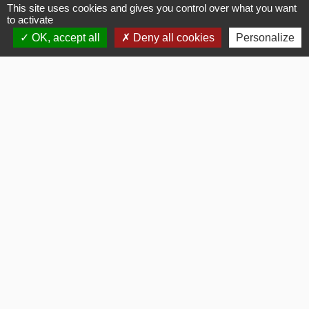
This site uses cookies and gives you control over what you want
to activate
Comment faire si...
OK, accept all
Deny all cookies
Personalize
J'organise ma succession
Signaler une erreur sur cette page
Flash Infos
chevron_left
chevron_right
Previous
Next
Voir tout