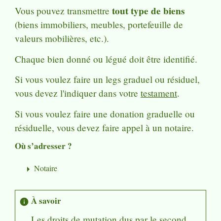
tout type de bien
s
Vous pouvez transmettre
(biens immobiliers, meubles, portefeuille de
valeurs mobilières, etc.).
Chaque bien donné ou légué doit être identifié.
Si vous voulez faire un legs graduel ou résiduel,
vous devez l'indiquer dans votre
testament
.
Si vous voulez faire une donation graduelle ou
résiduelle, vous devez faire appel à un notaire.
Où s’adresser ?
Notaire
arrow_right
À savoir
info
Les droits de mutation
dus par le second