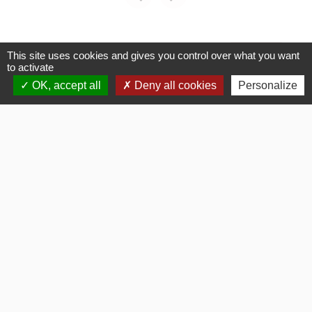
Previous
Next
Voir tout
This site uses cookies and gives you control over what you want
to activate
OK, accept all
Deny all cookies
Personalize
La Mairie
Commune de Fouquerolles
2, Grande Rue
60510 Fouquerolles - FRANCE
+33 3 44 80 43 12
Contact par formulaire
Liens
OISE MOBILITE