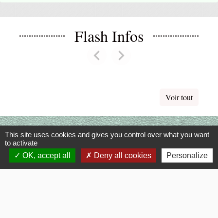
Flash Infos
chevron_left
chevron_right
Previous
Next
Voir tout
La Mairie
This site uses cookies and gives you control over what you want
to activate
Commune de Fouquerolles
OK, accept all
Deny all cookies
Personalize
2, Grande Rue
60510 Fouquerolles - FRANCE
+33 3 44 80 43 12
Contact par formulaire