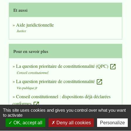
Et aussi
Aide juridictionnelle
Justice
Pour en savoir plus
La question prioritaire de constitutionnalité (QPC)
open_in_new
Conseil constitutionnel
La question prioritaire de constitutionnalité
open_in_new
Vie-publique.fr
Conseil constitutionnel : dispositions déjà déclarées
conformes
open_in_new
This site uses cookies and gives you control over what you want
Conseil constitutionnel
to activate
Cour européenne des droits de l'homme (CEDH)
open_in_new
OK, accept all
Deny all cookies
Personalize
Conseil de l'Europe