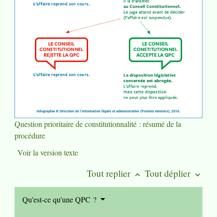
Question prioritaire de constitutionnalité : résumé de la
procédure
Voir la version texte
Tout replier
Tout déplier
keyboard_arrow_up
keyboard_arrow_down
Qu'est-ce qu'une QPC ?