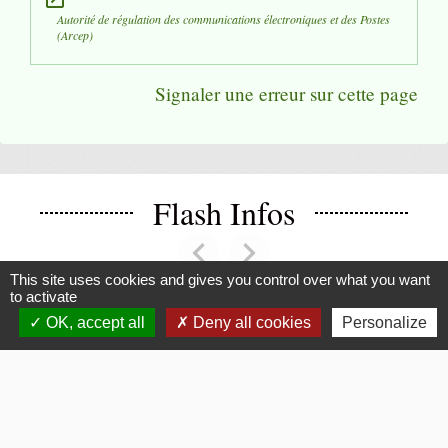
Autorité de régulation des communications électroniques et des Postes
(Arcep)
Signaler une erreur sur cette page
Flash Infos
chevron_left
chevron_right
Previous
Next
This site uses cookies and gives you control over what you want
to activate
OK, accept all
Deny all cookies
Personalize
Voir tout
La Mairie