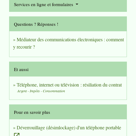
Services en ligne et formulaires
Questions ? Réponses !
Médiateur des communications électroniques : comment
y recourir ?
Et aussi
Téléphone, internet ou télévision : résiliation du contrat
Argent - Impôts - Consommation
Pour en savoir plus
Déverrouillage (désimlockage) d'un téléphone portable
open_in_new