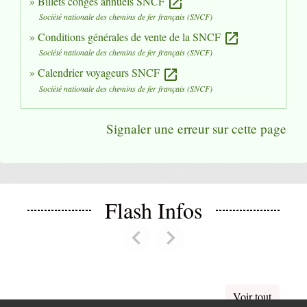
Billets congés annuels SNCF
open_in_new
Société nationale des chemins de fer français (SNCF)
Conditions générales de vente de la SNCF
open_in_new
Société nationale des chemins de fer français (SNCF)
Calendrier voyageurs SNCF
open_in_new
Société nationale des chemins de fer français (SNCF)
Signaler une erreur sur cette page
Flash Infos
chevron_left
chevron_right
Previous
Next
Voir tout