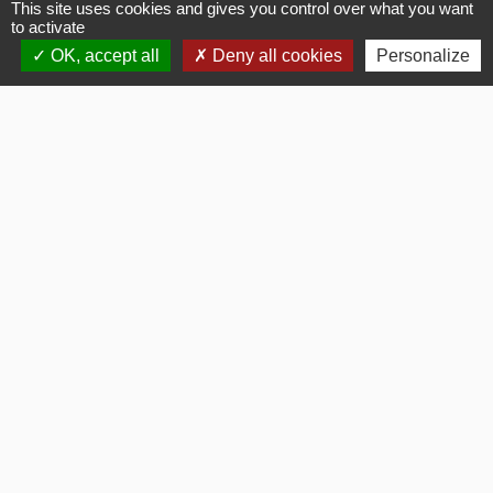
This site uses cookies and gives you control over what you want
to activate
La Mairie
OK, accept all
Deny all cookies
Personalize
Commune de Fouquerolles
2, Grande Rue
60510 Fouquerolles - FRANCE
+33 3 44 80 43 12
Contact par formulaire
Liens
OISE MOBILITE
Département OISE
SMOTHD
INTERCOMMUNALITE
SERVICE PUBLIC