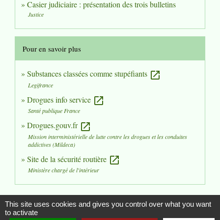
Casier judiciaire : présentation des trois bulletins
Justice
Pour en savoir plus
Substances classées comme stupéfiants
open_in_new
Legifrance
Drogues info service
open_in_new
Santé publique France
Drogues.gouv.fr
open_in_new
Mission interministérielle de lutte contre les drogues et les conduites
addictives (Mildeca)
Site de la sécurité routière
open_in_new
Ministère chargé de l'intérieur
Signaler une erreur sur cette page
This site uses cookies and gives you control over what you want
to activate