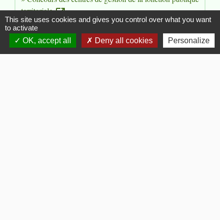
territoriale
open_in_new
This site uses cookies and gives you control over what you want
Fédération nationale des centres de gestion de la fonction publique
to activate
territoriale (FNCDG)
OK, accept all
Deny all cookies
Personalize
Concours et examens organisés par le CNFPT
open_in_new
Centre national de la fonction publique territoriale (CNFPT)
Portail des concours de la fonction publique hospitalière
(FPH)
open_in_new
Ministère chargé de la santé
Concours de la Ville de Paris
open_in_new
Ville de Paris
Assistance publique - Hôpitaux de Paris (AP-HP) : offres
d'emploi
open_in_new
Assistance publique - Hôpitaux de Paris (AP-HP)
Site de l'Office européen de sélection du personnel
(Epso)
open_in_new
Commission européenne