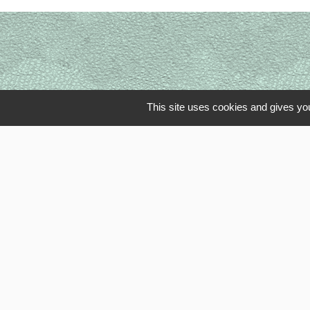
This site uses cookies and gives you
Li
OISE MOBI
Département
SMOTHD
INTERCOM
SERVICE P