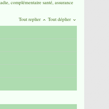
maladie, complémentaire santé, assurance
Tout replier
Tout déplier
keyboard_arrow_up
keyboard_arrow_down