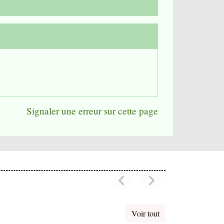
Signaler une erreur sur cette page
chevron_left
chevron_right
Previous
Next
Voir tout