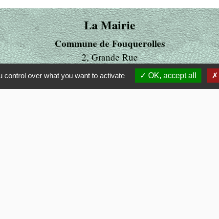
La Mairie
Commune de Fouquerolles
2, Grande Rue
60510 Fouquerolles - FRANCE
 control over what you want to activate
OK, accept all
+33 3 44 80 43 12
Contact par formulaire
ens
LITE
 OISE
MUNALITE
UBLIC