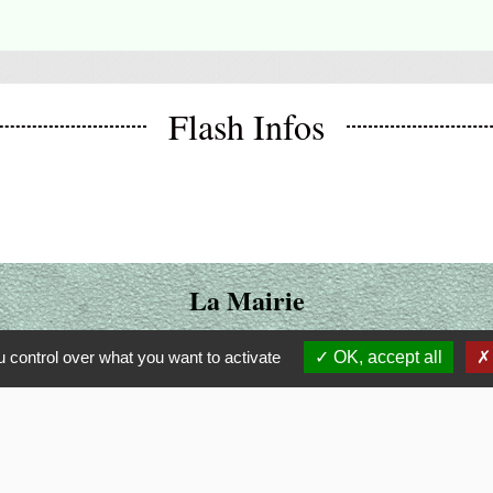
Flash Infos
La Mairie
Commune de Fouquerolles
 control over what you want to activate
OK, accept all
2, Grande Rue
60510 Fouquerolles - FRANCE
+33 3 44 80 43 12
Contact par formulaire