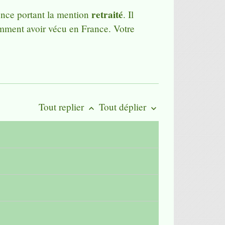
retraité
idence portant la mention
. Il
mment avoir vécu en France. Votre
Tout replier
Tout déplier
keyboard_arrow_up
keyboard_arrow_down