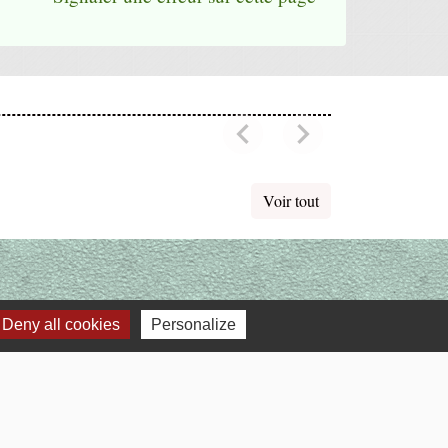
chevron_left
chevron_right
Previous
Next
Voir tout
Deny all cookies
Personalize