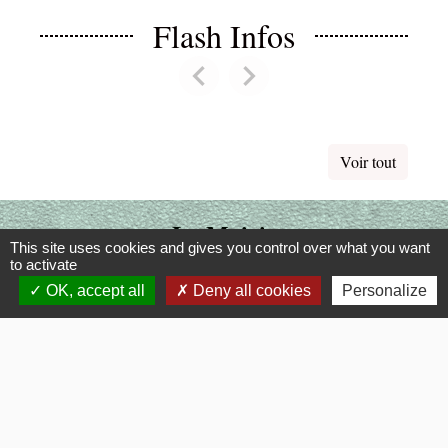
Flash Infos
chevron_left
chevron_right
Previous
Next
Voir tout
La Mairie
This site uses cookies and gives you control over what you want
to activate
Commune de Fouquerolles
OK, accept all
Deny all cookies
Personalize
2, Grande Rue
60510 Fouquerolles - FRANCE
+33 3 44 80 43 12
Contact par formulaire