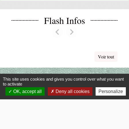
Flash Infos
chevron_left
chevron_right
Previous
Next
Voir tout
La Mairie
This site uses cookies and gives you control over what you want
to activate
Commune de Fouquerolles
OK, accept all
Deny all cookies
Personalize
2, Grande Rue
60510 Fouquerolles - FRANCE
+33 3 44 80 43 12
Contact par formulaire