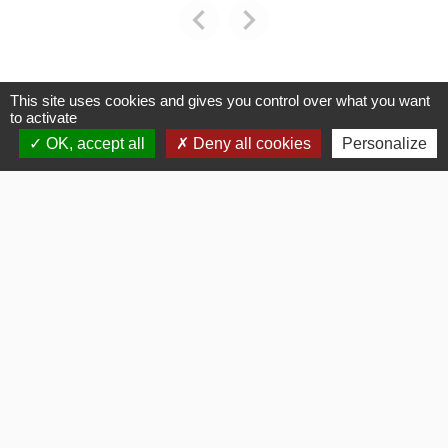
chevron_left
chevron_right
Previous
Next
This site uses cookies and gives you control over what you want
Voir tout
to activate
OK, accept all
Deny all cookies
Personalize
La Mairie
Commune de Fouquerolles
2, Grande Rue
60510 Fouquerolles - FRANCE
+33 3 44 80 43 12
Contact par formulaire
Liens