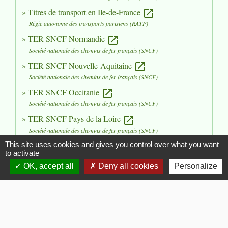
Titres de transport en Ile-de-France
open_in_new
Régie autonome des transports parisiens (RATP)
TER SNCF Normandie
open_in_new
Société nationale des chemins de fer français (SNCF)
TER SNCF Nouvelle-Aquitaine
open_in_new
Société nationale des chemins de fer français (SNCF)
TER SNCF Occitanie
open_in_new
Société nationale des chemins de fer français (SNCF)
TER SNCF Pays de la Loire
open_in_new
Société nationale des chemins de fer français (SNCF)
TER SNCF Provence-Alpes-Côte d'Azur
This site uses cookies and gives you control over what you want
open_in_new
to activate
Société nationale des chemins de fer français (SNCF)
OK, accept all
Deny all cookies
Personalize
Signaler une erreur sur cette page