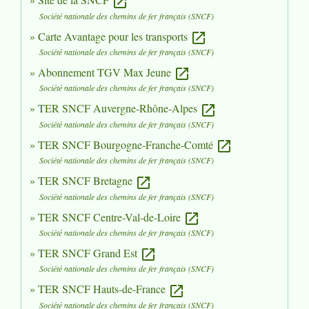
open_in_new
Société nationale des chemins de fer français (SNCF)
Carte Avantage pour les transports
open_in_new
Société nationale des chemins de fer français (SNCF)
Abonnement TGV Max Jeune
open_in_new
Société nationale des chemins de fer français (SNCF)
TER SNCF Auvergne-Rhône-Alpes
open_in_new
Société nationale des chemins de fer français (SNCF)
TER SNCF Bourgogne-Franche-Comté
open_in_new
Société nationale des chemins de fer français (SNCF)
TER SNCF Bretagne
open_in_new
Société nationale des chemins de fer français (SNCF)
TER SNCF Centre-Val-de-Loire
open_in_new
Société nationale des chemins de fer français (SNCF)
TER SNCF Grand Est
open_in_new
Société nationale des chemins de fer français (SNCF)
TER SNCF Hauts-de-France
open_in_new
Société nationale des chemins de fer français (SNCF)