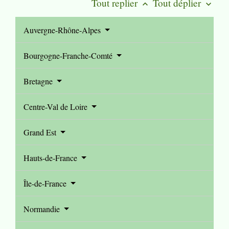
Tout replier
Tout déplier
keyboard_arrow_up
keyboard_arrow_down
Auvergne-Rhône-Alpes
Bourgogne-Franche-Comté
Bretagne
Centre-Val de Loire
Grand Est
Hauts-de-France
Île-de-France
Normandie