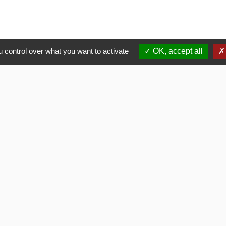
 control over what you want to activate
OK, accept all
La Mairie
Commune de Fouquerolles
2, Grande Rue
60510 Fouquerolles - FRANCE
+33 3 44 80 43 12
Contact par formulaire
ens
LITE
 OISE