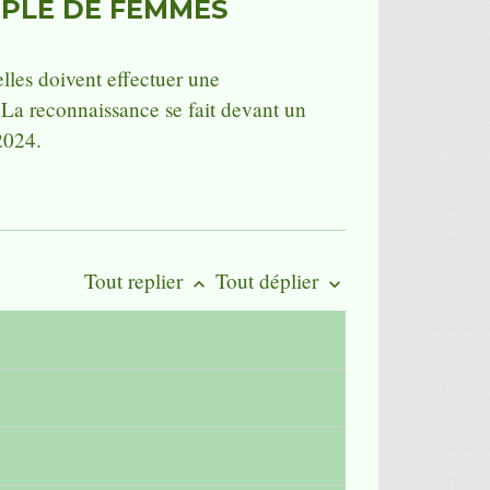
UPLE DE FEMMES
lles doivent effectuer une
 La reconnaissance se fait devant un
2024.
Tout replier
Tout déplier
keyboard_arrow_up
keyboard_arrow_down