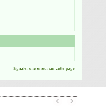
Signaler une erreur sur cette page
chevron_left
chevron_right
Previous
Next