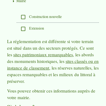
Mairie
arrow_right
Construction nouvelle
check_box_outline_blank
Extension
check_box_outline_blank
La réglementation est différente si votre terrain
est situé dans un des secteurs protégés. Ce sont
les
sites patrimoniaux remarquables
, les abords
des monuments historiques, les
sites classés ou en
instance de classement
, les réserves naturelles, les
espaces remarquables et les milieux du littoral à
préserver.
Vous pouvez obtenir ces informations auprès de
votre mairie.