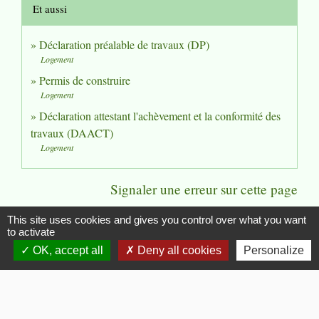
Et aussi
Déclaration préalable de travaux (DP)
Logement
Permis de construire
Logement
Déclaration attestant l'achèvement et la conformité des
travaux (DAACT)
Logement
Signaler une erreur sur cette page
This site uses cookies and gives you control over what you want
to activate
OK, accept all
Deny all cookies
Personalize
Flash Infos
chevron_left
chevron_right
Previous
Next