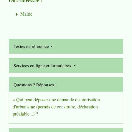
Où s’adresser ?
Mairie
arrow_right
Textes de référence
Services en ligne et formulaires
Questions ? Réponses !
Qui peut déposer une demande d'autorisation
d'urbanisme (permis de construire, déclaration
préalable...) ?