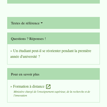
Textes de référence
Questions ? Réponses !
Un étudiant peut-il se réorienter pendant la première
année d'université ?
Pour en savoir plus
Formation à distance
open_in_new
Ministère chargé de l'enseignement supérieur, de la recherche et de
l'innovation