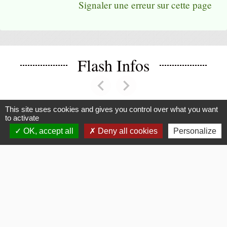
Signaler une erreur sur cette page
Flash Infos
chevron_left
chevron_right
Previous
Next
This site uses cookies and gives you control over what you want
to activate
Voir tout
OK, accept all
Deny all cookies
Personalize
La Mairie
Commune de Fouquerolles
2, Grande Rue
60510 Fouquerolles - FRANCE