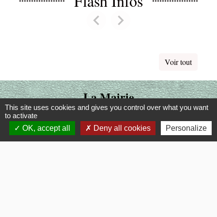
Flash Infos
chevron_left
chevron_right
Previous
Next
Voir tout
La Mairie
This site uses cookies and gives you control over what you want
Commune de Fouquerolles
to activate
2, Grande Rue
OK, accept all
Deny all cookies
Personalize
60510 Fouquerolles - FRANCE
+33 3 44 80 43 12
Contact par formulaire
Liens