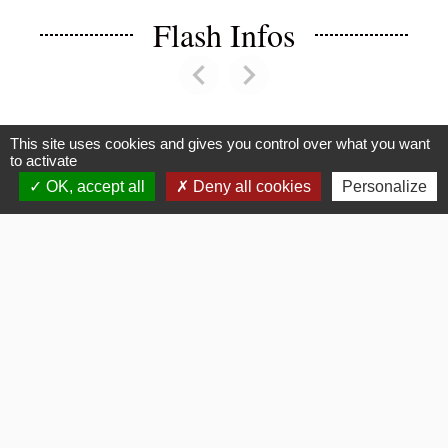
Flash Infos
chevron_left
chevron_right
Previous
Next
This site uses cookies and gives you control over what you want
Voir tout
to activate
OK, accept all
Deny all cookies
Personalize
La Mairie
Commune de Fouquerolles
2, Grande Rue
60510 Fouquerolles - FRANCE
+33 3 44 80 43 12
Contact par formulaire