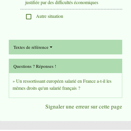
justifiée par des difficultés économiques
Autre situation
check_box_outline_blank
Textes de référence
Questions ? Réponses !
Un ressortissant européen salarié en France a-t-il les
mêmes droits qu'un salarié français ?
Signaler une erreur sur cette page