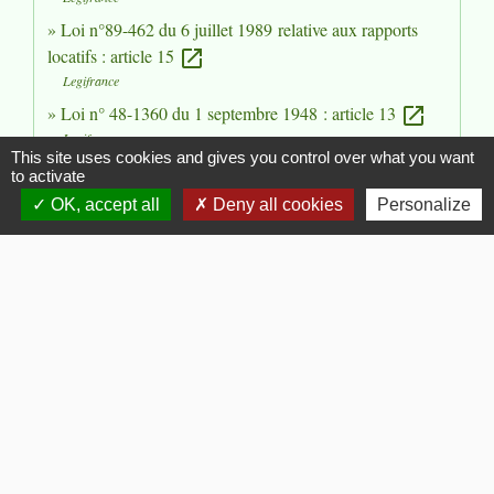
Loi n°89-462 du 6 juillet 1989 relative aux rapports
locatifs : article 15
open_in_new
Legifrance
Loi n° 48-1360 du 1 septembre 1948 : article 13
open_in_new
Legifrance
This site uses cookies and gives you control over what you want
to activate
Signaler une erreur sur cette page
OK, accept all
Deny all cookies
Personalize
Flash Infos
chevron_left
chevron_right
Previous
Next
Voir tout