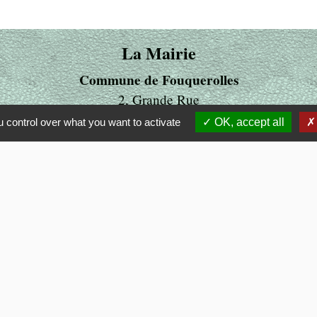
La Mairie
Commune de Fouquerolles
2, Grande Rue
60510 Fouquerolles - FRANCE
 control over what you want to activate
OK, accept all
+33 3 44 80 43 12
Contact par formulaire
ens
LITE
 OISE
MUNALITE