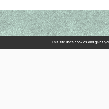
This site uses cookies and gives you
Li
OISE MOBI
Département
SMOTHD
INTERCOM