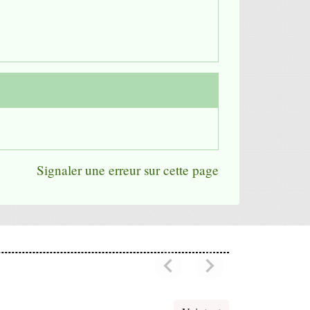
Signaler une erreur sur cette page
chevron_left
chevron_right
Previous
Next