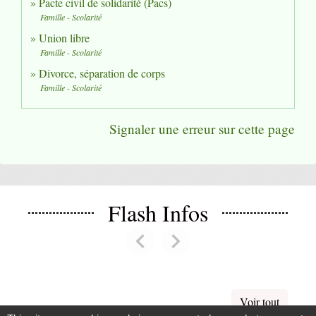
Pacte civil de solidarité (Pacs)
Famille - Scolarité
Union libre
Famille - Scolarité
Divorce, séparation de corps
Famille - Scolarité
Signaler une erreur sur cette page
Flash Infos
chevron_left
chevron_right
Previous
Next
Voir tout