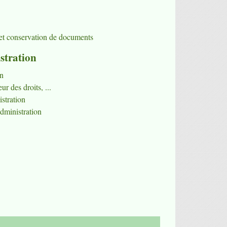
n et conservation de documents
stration
on
r des droits, ...
istration
dministration