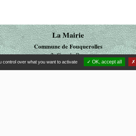
La Mairie
Commune de Fouquerolles
2, Grande Rue
 control over what you want to activate
OK, accept all
60510 Fouquerolles - FRANCE
+33 3 44 80 43 12
Contact par formulaire
ens
LITE
 OISE