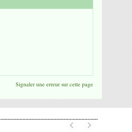
Signaler une erreur sur cette page
chevron_left
chevron_right
Previous
Next