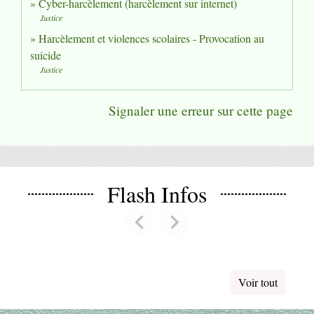
Cyber-harcèlement (harcèlement sur internet)
Justice
Harcèlement et violences scolaires - Provocation au
suicide
Justice
Signaler une erreur sur cette page
Flash Infos
chevron_left
chevron_right
Previous
Next
Voir tout