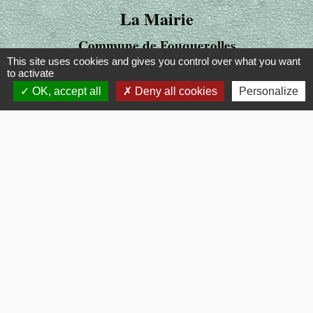
La Mairie
Commune de Fouquerolles
This site uses cookies and gives you control over what you want
2, Grande Rue
to activate
60510 Fouquerolles - FRANCE
OK, accept all
Deny all cookies
Personalize
+33 3 44 80 43 12
Contact par formulaire
Liens
OISE MOBILITE
Département OISE
SMOTHD
INTERCOMMUNALITE
SERVICE PUBLIC