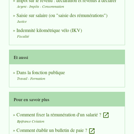
Impôt sur le revenu : déclaration et revenus à déclarer
Argent - Impôts - Consommation
Saisie sur salaire (ou "saisie des rémunérations")
Justice
Indemnité kilométrique vélo (IKV)
Fiscalité
Et aussi
Dans la fonction publique
Travail - Formation
Pour en savoir plus
Comment fixer la rémunération d'un salarié ?
open_in_new
Bpifrance Création
Comment établir un bulletin de paie ?
open_in_new