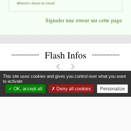
Ministère chargé du travail
Signaler une erreur sur cette page
Flash Infos
chevron_left
chevron_right
Previous
Next
This site uses cookies and gives you control over what you want
to activate
OK, accept all
Deny all cookies
Personalize
Voir tout
La Mairie
Commune de Fouquerolles