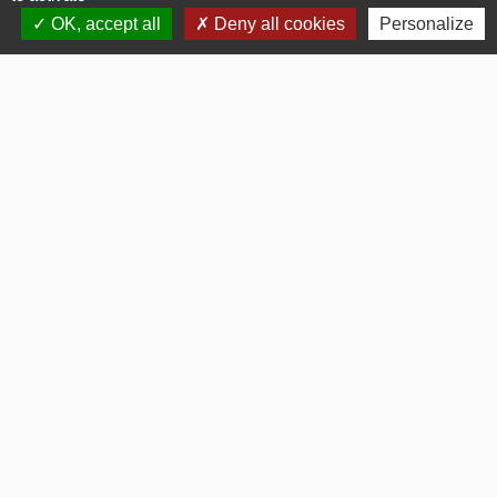
+33 3 44 80 43 12
OK, accept all
Deny all cookies
Personalize
Contact par formulaire
Liens
OISE MOBILITE
Département OISE
SMOTHD
INTERCOMMUNALITE
SERVICE PUBLIC
Mentions légales
-
Politique de confidentialité
-
Accessibilité
-
Plan du site
-
Gestion des cookies
Site créé en partenariat avec Réseau des Communes