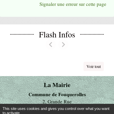
Signaler une erreur sur cette page
Flash Infos
chevron_left
chevron_right
Previous
Next
Voir tout
La Mairie
Commune de Fouquerolles
2, Grande Rue
60510 Fouquerolles - FRANCE
This site uses cookies and gives you control over what you want
to activate