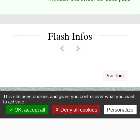
Flash Infos
chevron_left
chevron_right
Previous
Next
Voir tout
La Mairie
This site uses cookies and gives you control over what you want
to activate
Commune de Fouquerolles
OK, accept all
Deny all cookies
Personalize
2, Grande Rue
60510 Fouquerolles - FRANCE
+33 3 44 80 43 12