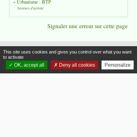
Urbanisme - BTP
Secteurs d'activité
Signaler une erreur sur cette page
This site uses cookies and gives you control over what you want
to activate
Flash Infos
OK, accept all
Deny all cookies
Personalize
chevron_left
chevron_right
Previous
Next
Voir tout
La Mairie
Commune de Fouquerolles