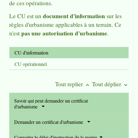
de ces opérations.
document d'information
Le CU est un
sur les
règles d'urbanisme applicables à un terrain. Ce
pas une autorisation d'urbanisme
n'est
.
CU d'information
CU opérationnel
Tout replier
Tout déplier
keyboard_arrow_up
keyboard_arrow_down
Savoir qui peut demander un certificat
d'urbanisme
Demander un certificat d'urbanisme
Connaitre le délai d'instruction de la mairie