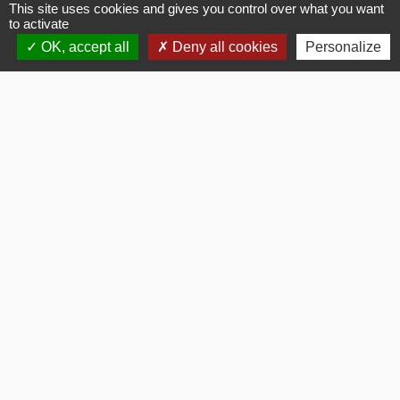
Signaler une erreur sur cette page
This site uses cookies and gives you control over what you want
to activate
OK, accept all
Deny all cookies
Personalize
Flash Infos
chevron_left
chevron_right
Previous
Next
Voir tout
La Mairie
Commune de Fouquerolles
2, Grande Rue
60510 Fouquerolles - FRANCE