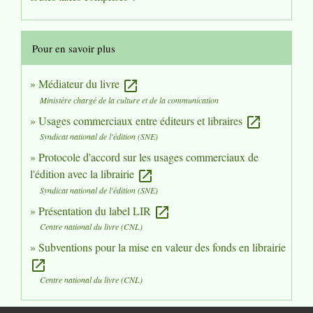
Pour en savoir plus
Médiateur du livre
open_in_new
Ministère chargé de la culture et de la communication
Usages commerciaux entre éditeurs et libraires
open_in_new
Syndicat national de l'édition (SNE)
Protocole d'accord sur les usages commerciaux de
l'édition avec la librairie
open_in_new
Syndicat national de l'édition (SNE)
Présentation du label LIR
open_in_new
Centre national du livre (CNL)
Subventions pour la mise en valeur des fonds en librairie
open_in_new
Centre national du livre (CNL)