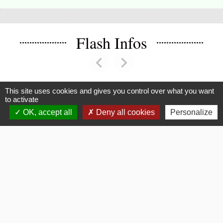
Flash Infos
chevron_left
chevron_right
Previous
Next
This site uses cookies and gives you control over what you want
to activate
Voir tout
OK, accept all
Deny all cookies
Personalize
La Mairie
Commune de Fouquerolles
2, Grande Rue
60510 Fouquerolles - FRANCE
+33 3 44 80 43 12
Contact par formulaire