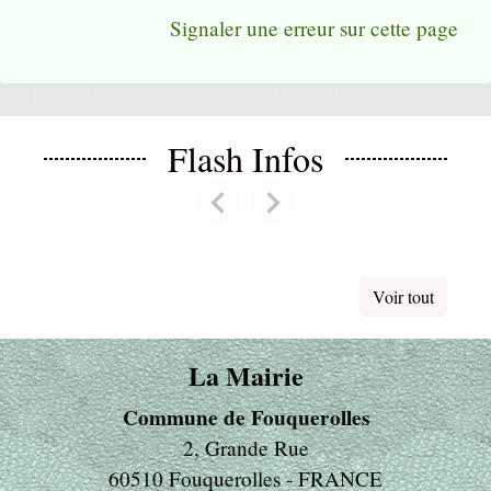
Signaler une erreur sur cette page
Flash Infos
chevron_left
chevron_right
Previous
Next
Voir tout
La Mairie
Commune de Fouquerolles
2, Grande Rue
60510 Fouquerolles - FRANCE