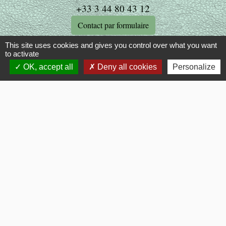
+33 3 44 80 43 12
Contact par formulaire
This site uses cookies and gives you control over what you want
to activate
Liens
OK, accept all
Deny all cookies
Personalize
OISE MOBILITE
Département OISE
SMOTHD
INTERCOMMUNALITE
SERVICE PUBLIC
Mentions légales
-
Politique de confidentialité
-
Accessibilité
-
Plan du site
-
Gestion des cookies