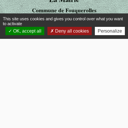
Commune de Fouquerolles
2, Grande Rue
This site uses cookies and gives you control over what you want
to activate
60510 Fouquerolles - FRANCE
OK, accept all
Deny all cookies
Personalize
+33 3 44 80 43 12
Contact par formulaire
Liens
OISE MOBILITE
Département OISE
SMOTHD
INTERCOMMUNALITE
SERVICE PUBLIC
Mentions légales
-
Politique de confidentialité
-