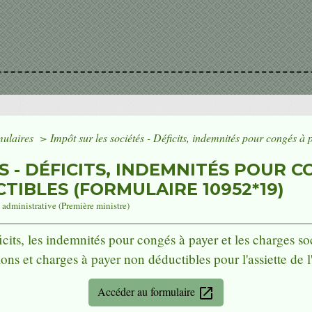
rmulaires
>
Impôt sur les sociétés - Déficits, indemnités pour congés à 
S - DÉFICITS, INDEMNITÉS POUR C
TIBLES (FORMULAIRE 10952*19)
t administrative (Première ministre)
cits, les indemnités pour congés à payer et les charges soc
ions et charges à payer non déductibles pour l'assiette de l
Accéder au formulaire
open_in_new