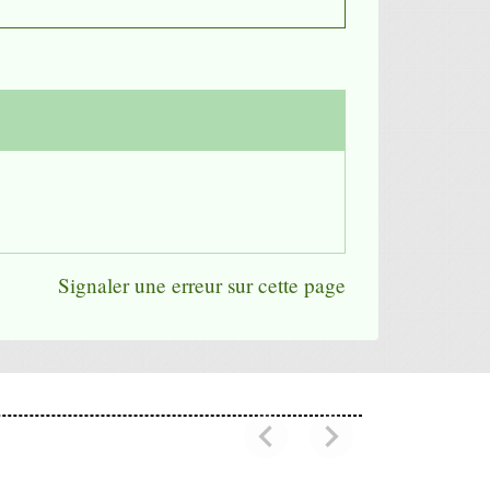
Signaler une erreur sur cette page
chevron_left
chevron_right
Previous
Next