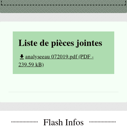
Liste de pièces jointes
analyseeau 072019.pdf (PDF -
file_download
239.59 kB)
Flash Infos