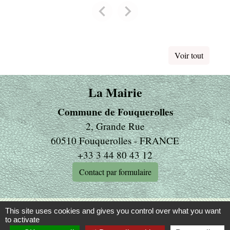
chevron_left
chevron_right
Previous
Next
Voir tout
La Mairie
Commune de Fouquerolles
2, Grande Rue
60510 Fouquerolles - FRANCE
+33 3 44 80 43 12
Contact par formulaire
Liens
This site uses cookies and gives you control over what you want
to activate