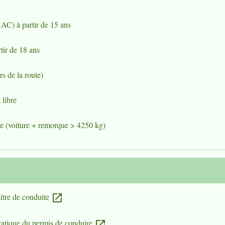
AAC) à partir de 15 ans
tir de 18 ans
s de la route)
 libre
e (voiture + remorque > 4250 kg)
titre de conduite
open_in_new
pratique du permis de conduire
open_in_new