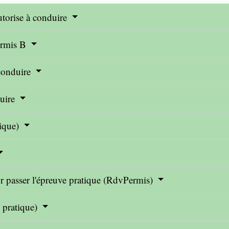
autorise à conduire
permis B
 conduire
duire
rique)
ur passer l'épreuve pratique (RdvPermis)
e pratique)