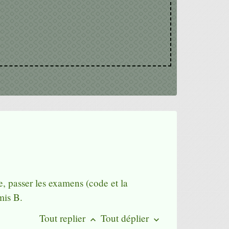
, passer les examens (code et la
mis B.
Tout replier
Tout déplier
keyboard_arrow_up
keyboard_arrow_down