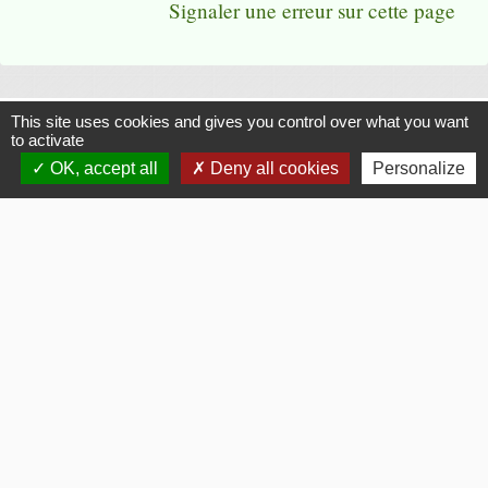
Signaler une erreur sur cette page
This site uses cookies and gives you control over what you want
Flash Infos
to activate
OK, accept all
Deny all cookies
Personalize
chevron_left
chevron_right
Previous
Next
Voir tout
La Mairie
Commune de Fouquerolles
2, Grande Rue
60510 Fouquerolles - FRANCE