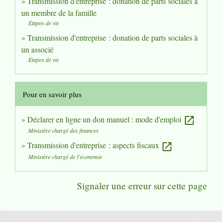
Transmission d'entreprise : donation de parts sociales à
un membre de la famille
Étapes de vie
Transmission d'entreprise : donation de parts sociales à
un associé
Étapes de vie
Pour en savoir plus
Déclarer en ligne un don manuel : mode d'emploi
open_in_new
Ministère chargé des finances
Transmission d'entreprise : aspects fiscaux
open_in_new
Ministère chargé de l'économie
Signaler une erreur sur cette page