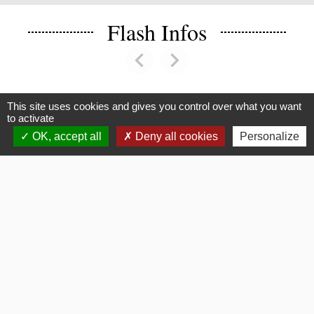
Flash Infos
chevron_left
chevron_right
Previous
Next
This site uses cookies and gives you control over what you want
to activate
Voir tout
OK, accept all
Deny all cookies
Personalize
La Mairie
Commune de Fouquerolles
2, Grande Rue
60510 Fouquerolles - FRANCE
+33 3 44 80 43 12
Contact par formulaire