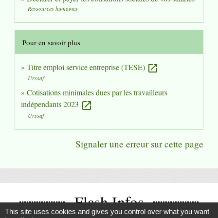
Ressources humaines
Pour en savoir plus
Titre emploi service entreprise (TESE)
open_in_new
Urssaf
Cotisations minimales dues par les travailleurs
indépendants 2023
open_in_new
Urssaf
Signaler une erreur sur cette page
Flash Infos
This site uses cookies and gives you control over what you want